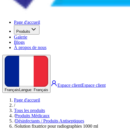
Page d'accueil
Produits
Galerie
Blogs
À propos de nous
Espace client
Espace client
Français
Langue
:
Français
Page d'accueil
/
Tous les produits
/
Produits Médicaux
/
Désinfectants / Produits Antiseptiques
/
Solution fixatrice pour radiographies 1000 ml