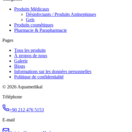
Produits Médicaux
Désinfectants / Produits Antiseptiques
Gels
Produits cosmétiques
Pharmacie & Parapharmacie
Pages
Tous les produits
À propos de nous
Galerie
Blogs
Informations sur les données personnelles
Politique de confidentialité
© 2026 Aquamedikal
Téléphone
+90 212 476 5153
E-mail