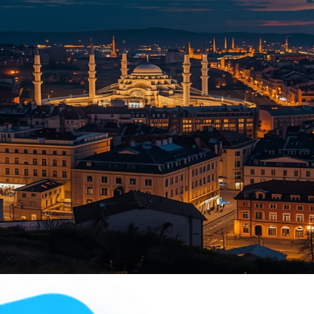
raç ediyoruz
nu