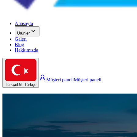
Anasayfa
Ürünler
Galeri
Blog
Hakkımızda
Müşteri paneli
Müşteri paneli
Türkçe
Dil
:
Türkçe
Dezenfektan, antiseptik ve ultrason jelini 
GMP sertifikalı tesiste üretim, her partide kalite kontrolü
ISO 13485 ve CE ile belgelenmiş kalite yönetim sistemi
Eczane, hastane ve distribütörlere kesintisiz tedarik