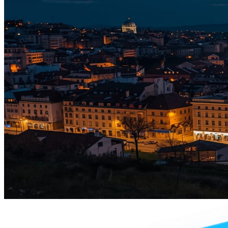
Teklif alın
2011'den bu yana üretiyor, 100+ ülkeye ih
Kesintisiz üretim, düzenli ve zamanında sevkiyat
İhracata uygun etiketleme ve beş dilde ürün dokümantasyo
Numune talep edin
Kendi markanız için üretiyoruz
Formülasyondan dolum ve etiketlemeye kadar fason üretim
Minimum sipariş adedi ürüne göre belirlenir
Fason üretim görüşmesi
Önceki slayt
Sonraki slayt
Slayt 1 / 3
Slayt 2 / 3
Slayt 3 / 3