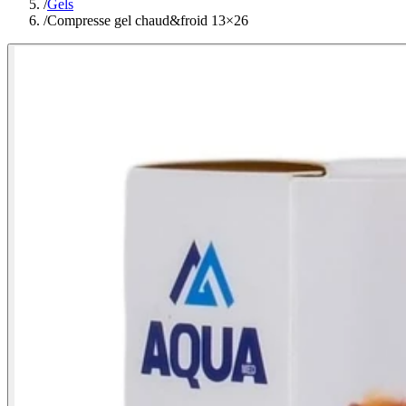
/
Gels
/
Compresse gel chaud&froid 13×26