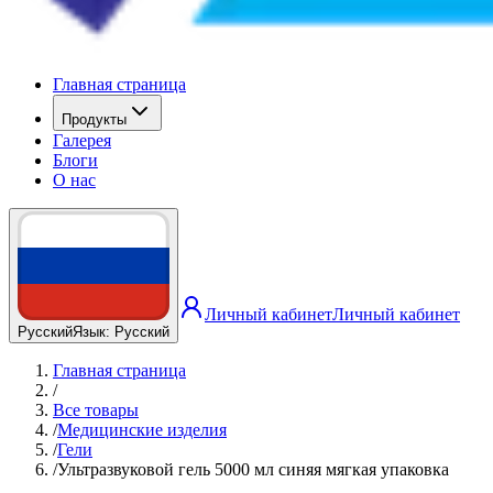
Главная страница
Продукты
Галерея
Блоги
О нас
Личный кабинет
Личный кабинет
Русский
Язык
:
Русский
Главная страница
/
Все товары
/
Медицинские изделия
/
Гели
/
Ультразвуковой гель 5000 мл синяя мягкая упаковка